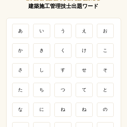
建築施工管理技士出題ワード
あ
い
う
え
お
か
き
く
け
こ
さ
し
す
せ
そ
た
ち
つ
て
と
な
に
ね
ね
の