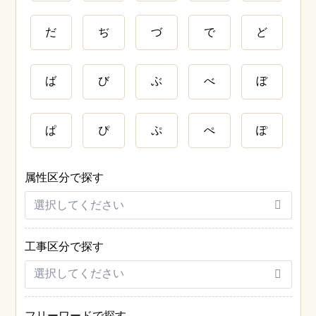
だ
ぢ
づ
で
ど
ば
び
ぶ
べ
ぼ
ぱ
ぴ
ぷ
ぺ
ぽ
属性区分で探す
工事区分で探す
フリーワードで探す