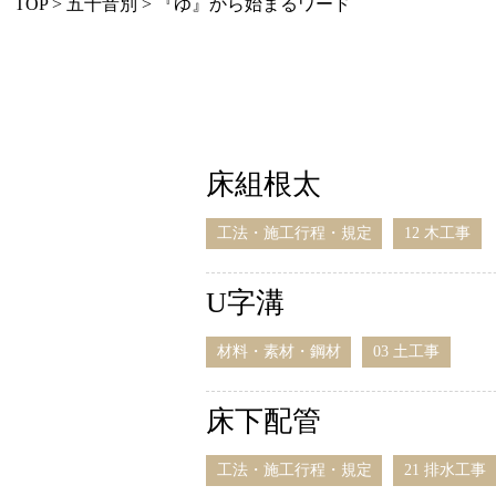
TOP
> 五十音別 > 『ゆ』から始まるワード
床組根太
工法・施工行程・規定
12 木工事
U字溝
材料・素材・鋼材
03 土工事
床下配管
工法・施工行程・規定
21 排水工事