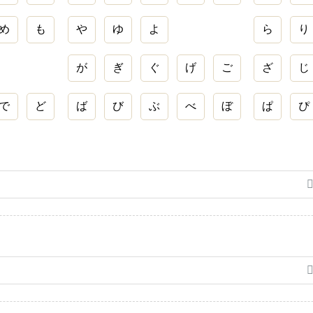
め
も
や
ゆ
よ
ら
り
が
ぎ
ぐ
げ
ご
ざ
じ
で
ど
ば
び
ぶ
べ
ぼ
ぱ
ぴ