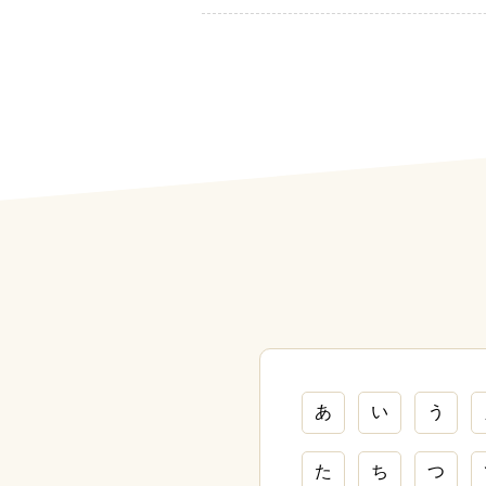
あ
い
う
た
ち
つ