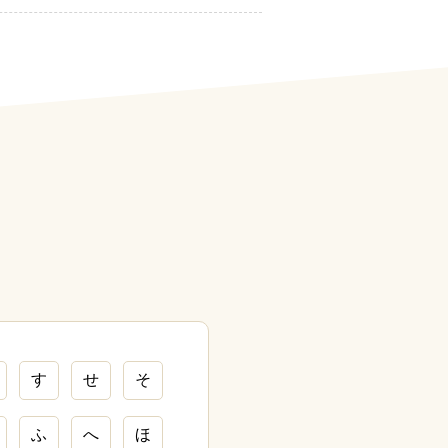
す
せ
そ
ふ
へ
ほ