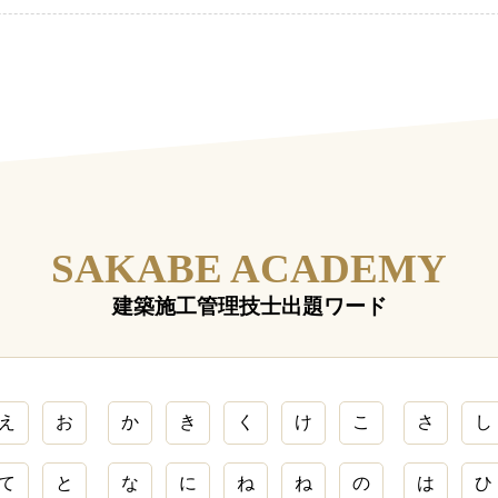
SAKABE ACADEMY
建築施工管理技士出題ワード
え
お
か
き
く
け
こ
さ
し
て
と
な
に
ね
ね
の
は
ひ