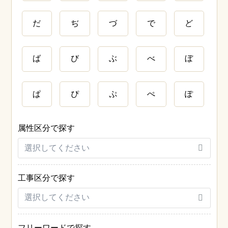
だ
ぢ
づ
で
ど
ば
び
ぶ
べ
ぼ
ぱ
ぴ
ぷ
ぺ
ぽ
属性区分で探す
工事区分で探す
フリーワードで探す