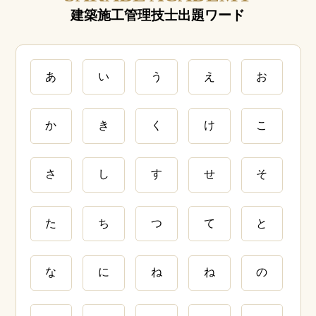
建築施工管理技士出題ワード
あ
い
う
え
お
か
き
く
け
こ
さ
し
す
せ
そ
た
ち
つ
て
と
な
に
ね
ね
の