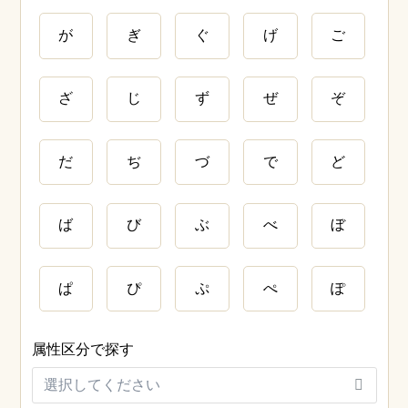
が
ぎ
ぐ
げ
ご
ざ
じ
ず
ぜ
ぞ
だ
ぢ
づ
で
ど
ば
び
ぶ
べ
ぼ
ぱ
ぴ
ぷ
ぺ
ぽ
属性区分で探す