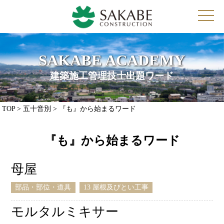
toggl
navig
SAKABE ACADEMY
建築施工管理技士出題ワード
TOP
> 五十音別 > 『も』から始まるワード
『も』から始まるワード
母屋
部品・部位・道具
13 屋根及びとい工事
モルタルミキサー