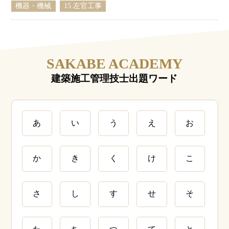
機器・機械
15 左官工事
SAKABE ACADEMY
建築施工管理技士出題ワード
あ
い
う
え
お
か
き
く
け
こ
さ
し
す
せ
そ