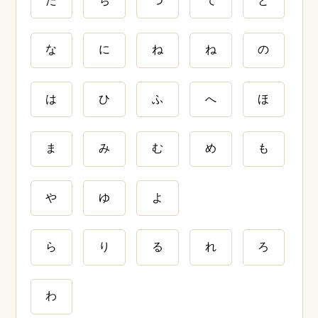
た
ち
つ
て
と
な
に
ね
ね
の
は
ひ
ふ
へ
ほ
ま
み
む
め
も
や
ゆ
よ
ら
り
る
れ
ろ
わ