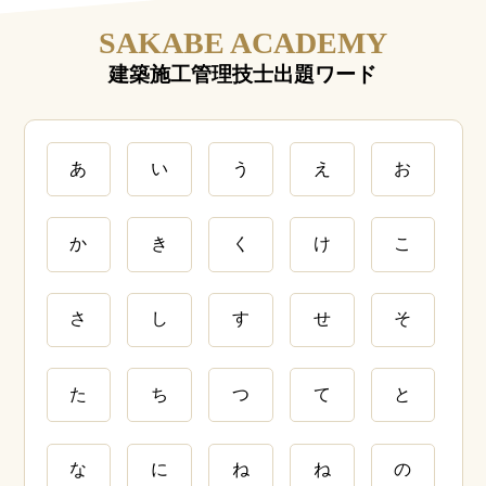
SAKABE ACADEMY
建築施工管理技士出題ワード
あ
い
う
え
お
か
き
く
け
こ
さ
し
す
せ
そ
た
ち
つ
て
と
な
に
ね
ね
の