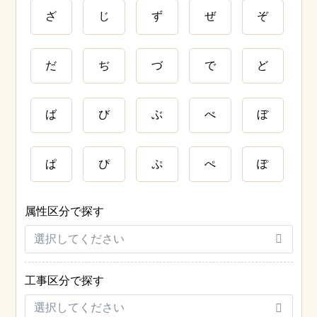
ざ
じ
ず
ぜ
ぞ
だ
ぢ
づ
で
ど
ば
び
ぶ
べ
ぼ
ぱ
ぴ
ぷ
ぺ
ぽ
属性区分で探す
工事区分で探す