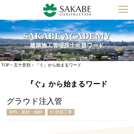
toggl
navig
SAKABE ACADEMY
建築施工管理技士出題ワード
TOP
> 五十音別 > 『ぐ』から始まるワード
『ぐ』から始まるワード
グラウド注入管
材料・素材・鋼材
05 鉄筋工事